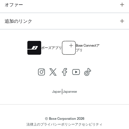
T
オファー
T
追加のリンク
Bose Connectア
ボーズアプリ
プリ
|
Japan
Japanese
© Bose Corporation 2026
法律上の
プライバシーポリシー
アクセシビリティ