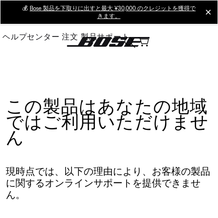
Skip
💰
Bose 製品を下取りに出すと最大 ¥30,000 のクレジットを獲得で
cl
きます。
to
Main
ヘルプセンター
注文
製品サポート
この製品はあなたの地域
ではご利用いただけませ
ん
現時点では、以下の理由により、お客様の製品
に関するオンラインサポートを提供できませ
ん。