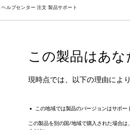
Skip
ヘルプセンター
注文
製品サポート
to
Main
この製品はあな
現時点では、以下の理由によ
この地域では製品のバージョンはサポー
この製品を別の国/地域で購入された場合は