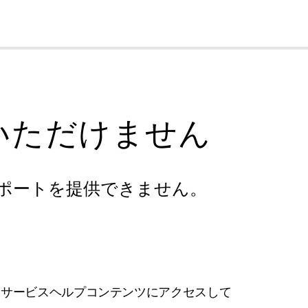
cl
いただけません
ポートを提供できません。
フサービスヘルプコンテンツにアクセスして