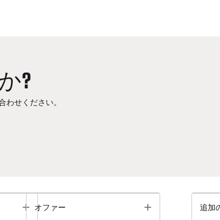
か?
合わせください。
Toggle
Toggle
オファー
追加