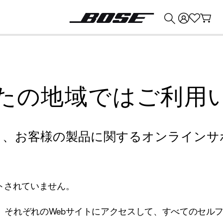
💰
Bose 製品を下取りに出すと最大 ¥30,000 のクレジットを獲得できます。
たの地域ではご利用
り、お客様の製品に関するオンラインサ
トされていません。
、それぞれのWebサイトにアクセスして、すべてのセル