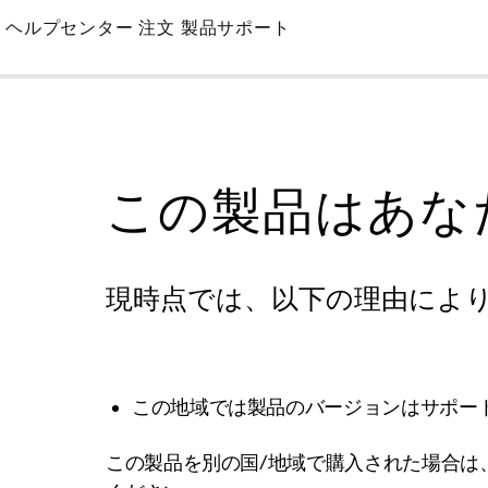
Skip
ヘルプセンター
注文
製品サポート
to
Main
この製品はあな
現時点では、以下の理由によ
この地域では製品のバージョンはサポー
この製品を別の国/地域で購入された場合は