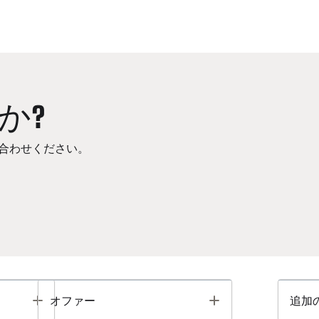
か?
合わせください。
Toggle
Toggle
オファー
追加