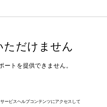
cl
いただけません
ポートを提供できません。
フサービスヘルプコンテンツにアクセスして