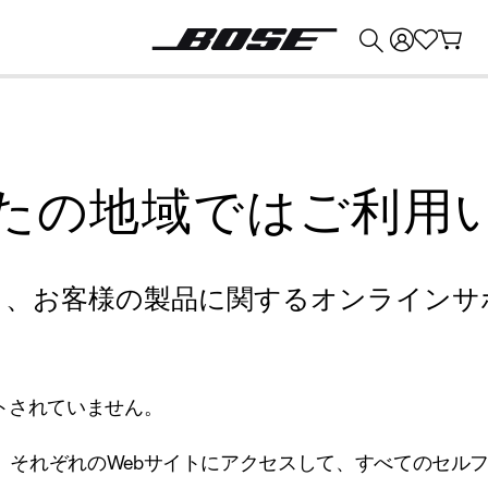
💰
Bose 製品を下取りに出すと最大 ¥30,000 のクレジットを獲得できます。
たの地域ではご利用
り、お客様の製品に関するオンラインサ
トされていません。
、それぞれのWebサイトにアクセスして、すべてのセル