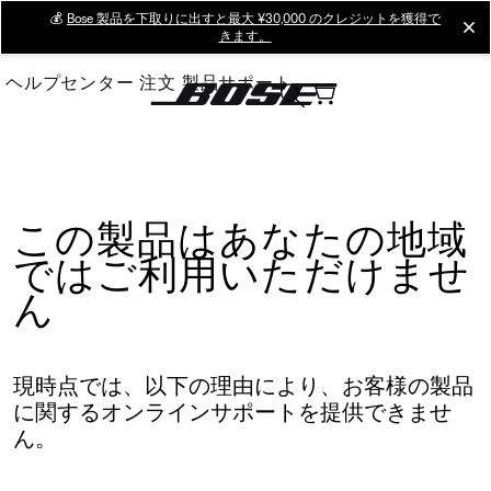
Skip
💰
Bose 製品を下取りに出すと最大 ¥30,000 のクレジットを獲得で
cl
きます。
to
Main
ヘルプセンター
注文
製品サポート
この製品はあなたの地域
ではご利用いただけませ
ん
現時点では、以下の理由により、お客様の製品
に関するオンラインサポートを提供できませ
ん。