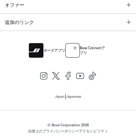
T
オファー
T
追加のリンク
Bose Connectア
ボーズアプリ
プリ
|
Japan
Japanese
© Bose Corporation 2026
法律上の
プライバシーポリシー
アクセシビリティ