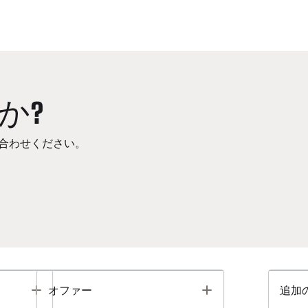
か?
合わせください。
Toggle
Toggle
オファー
追加