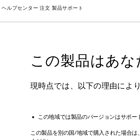
Skip
ヘルプセンター
注文
製品サポート
to
Main
この製品はあな
現時点では、以下の理由によ
この地域では製品のバージョンはサポー
この製品を別の国/地域で購入された場合は