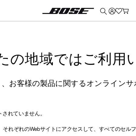
💰
Bose 製品を下取りに出すと最大 ¥30,000 のクレジットを獲得できます。
たの地域ではご利用
り、お客様の製品に関するオンラインサ
トされていません。
、それぞれのWebサイトにアクセスして、すべてのセル