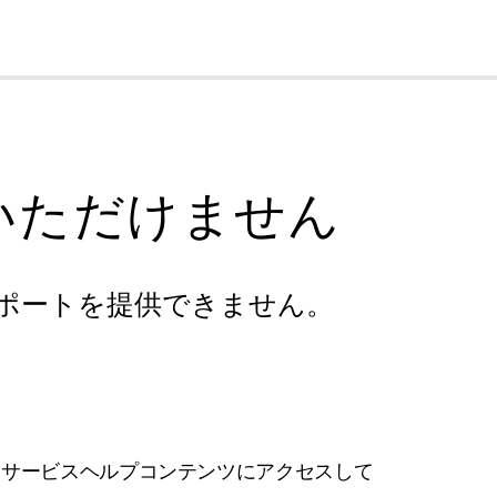
cl
いただけません
ポートを提供できません。
フサービスヘルプコンテンツにアクセスして