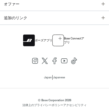
T
オファー
T
追加のリンク
Bose Connectア
ボーズアプリ
プリ
|
Japan
Japanese
© Bose Corporation 2026
法律上の
プライバシーポリシー
アクセシビリティ