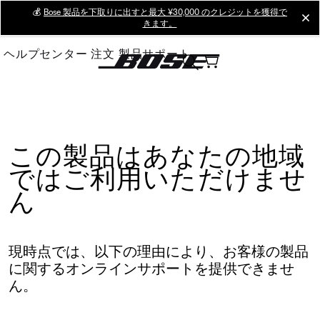
Skip
💰
Bose 製品を下取りに出すと最大 ¥30,000 のクレジットを獲得で
cl
きます。
to
Main
ヘルプセンター
注文
製品サポート
この製品はあなたの地域
ではご利用いただけませ
ん
現時点では、以下の理由により、お客様の製品
に関するオンラインサポートを提供できませ
ん。