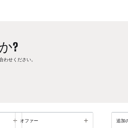
か?
合わせください。
Toggle
Toggle
オファー
追加