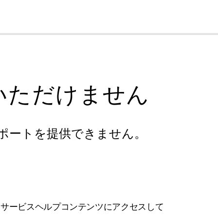
cl
いただけません
ポートを提供できません。
フサービスヘルプコンテンツにアクセスして