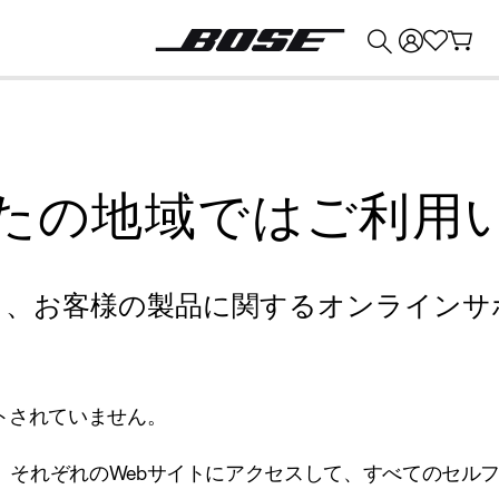
💰
Bose 製品を下取りに出すと最大 ¥30,000 のクレジットを獲得できます。
たの地域ではご利用
り、お客様の製品に関するオンラインサ
トされていません。
、それぞれのWebサイトにアクセスして、すべてのセル