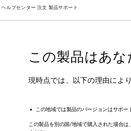
Skip
ヘルプセンター
注文
製品サポート
to
Main
この製品はあな
現時点では、以下の理由によ
この地域では製品のバージョンはサポー
この製品を別の国/地域で購入された場合は