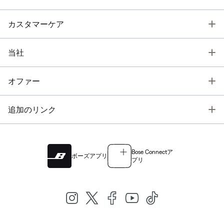
T
カスタマーケア
T
当社
T
オファー
T
追加のリンク
Bose Connectア
ボーズアプリ
プリ