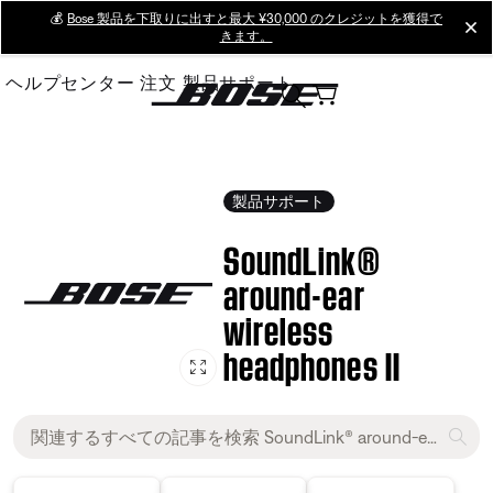
Skip
💰
Bose 製品を下取りに出すと最大 ¥30,000 のクレジットを獲得で
cl
きます。
to
Main
ヘルプセンター
注文
製品サポート
製品サポート
SoundLink®
around-ear
wireless
headphones II