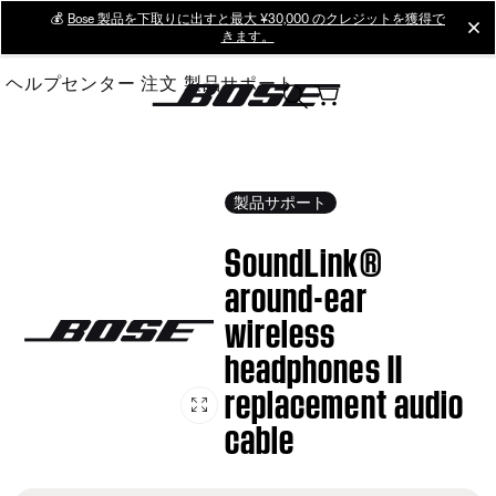
Skip
💰
Bose 製品を下取りに出すと最大 ¥30,000 のクレジットを獲得で
cl
きます。
to
Main
ヘルプセンター
注文
製品サポート
製品サポート
SoundLink®
around-ear
wireless
headphones II
replacement audio
cable