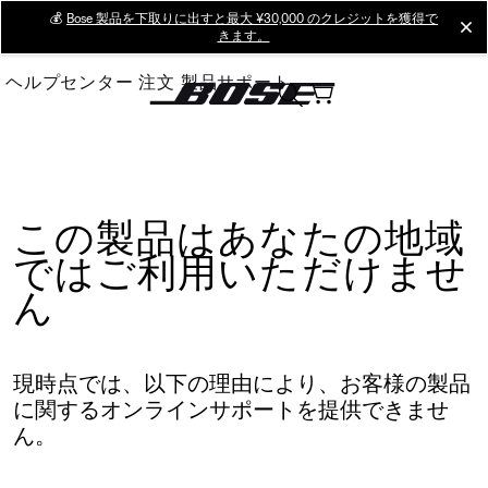
Skip
💰
Bose 製品を下取りに出すと最大 ¥30,000 のクレジットを獲得で
cl
きます。
to
Main
ヘルプセンター
注文
製品サポート
この製品はあなたの地域
ではご利用いただけませ
ん
現時点では、以下の理由により、お客様の製品
に関するオンラインサポートを提供できませ
ん。