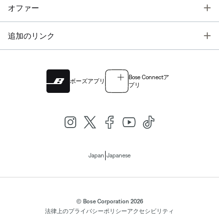
T
オファー
T
追加のリンク
Bose Connectア
ボーズアプリ
プリ
|
Japan
Japanese
© Bose Corporation 2026
法律上の
プライバシーポリシー
アクセシビリティ