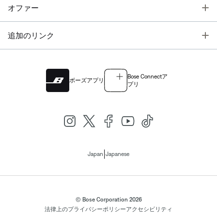
T
オファー
T
追加のリンク
Bose Connectア
ボーズアプリ
プリ
|
Japan
Japanese
© Bose Corporation 2026
法律上の
プライバシーポリシー
アクセシビリティ