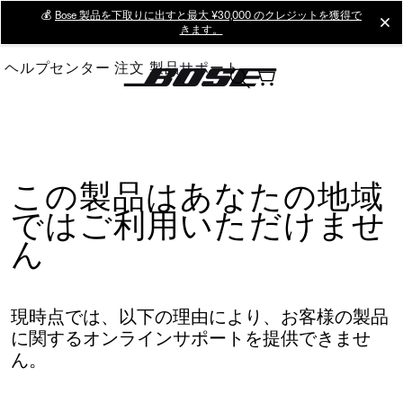
Skip
💰
Bose 製品を下取りに出すと最大 ¥30,000 のクレジットを獲得で
cl
きます。
to
Main
ヘルプセンター
注文
製品サポート
この製品はあなたの地域
ではご利用いただけませ
ん
現時点では、以下の理由により、お客様の製品
に関するオンラインサポートを提供できませ
ん。