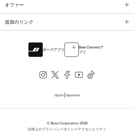
T
オファー
T
追加のリンク
Bose Connectア
ボーズアプリ
プリ
|
Japan
Japanese
© Bose Corporation 2026
法律上の
プライバシーポリシー
アクセシビリティ