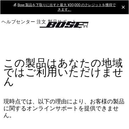
Skip
💰
Bose 製品を下取りに出すと最大 ¥30,000 のクレジットを獲得で
cl
きます。
to
Main
ヘルプセンター
注文
製品サポート
この製品はあなたの地域
ではご利用いただけませ
ん
現時点では、以下の理由により、お客様の製品
に関するオンラインサポートを提供できませ
ん。