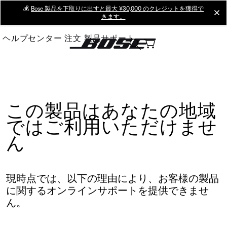
Skip
💰
Bose 製品を下取りに出すと最大 ¥30,000 のクレジットを獲得で
cl
きます。
to
Main
ヘルプセンター
注文
製品サポート
この製品はあなたの地域
ではご利用いただけませ
ん
現時点では、以下の理由により、お客様の製品
に関するオンラインサポートを提供できませ
ん。