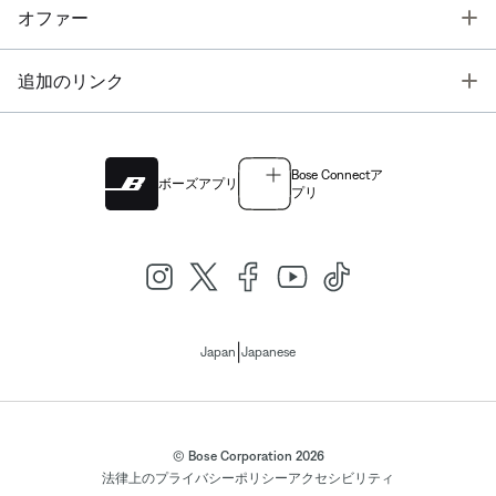
T
オファー
T
追加のリンク
Bose Connectア
ボーズアプリ
プリ
|
Japan
Japanese
© Bose Corporation 2026
法律上の
プライバシーポリシー
アクセシビリティ