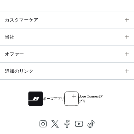
T
カスタマーケア
T
当社
T
オファー
T
追加のリンク
Bose Connectア
ボーズアプリ
プリ