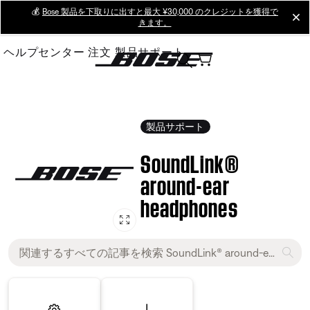
Skip
💰
Bose 製品を下取りに出すと最大 ¥30,000 のクレジットを獲得で
cl
きます。
to
Main
ヘルプセンター
注文
製品サポート
製品サポート
SoundLink®
around-ear
headphones