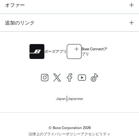
T
オファー
T
追加のリンク
Bose Connectア
ボーズアプリ
プリ
|
Japan
Japanese
© Bose Corporation 2026
法律上の
プライバシーポリシー
アクセシビリティ