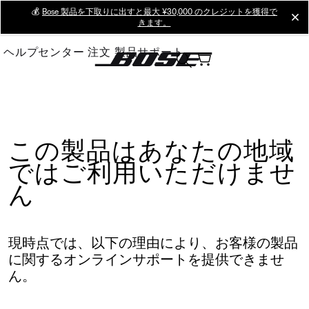
Skip
💰
Bose 製品を下取りに出すと最大 ¥30,000 のクレジットを獲得で
cl
きます。
to
Main
ヘルプセンター
注文
製品サポート
この製品はあなたの地域
ではご利用いただけませ
ん
現時点では、以下の理由により、お客様の製品
に関するオンラインサポートを提供できませ
ん。