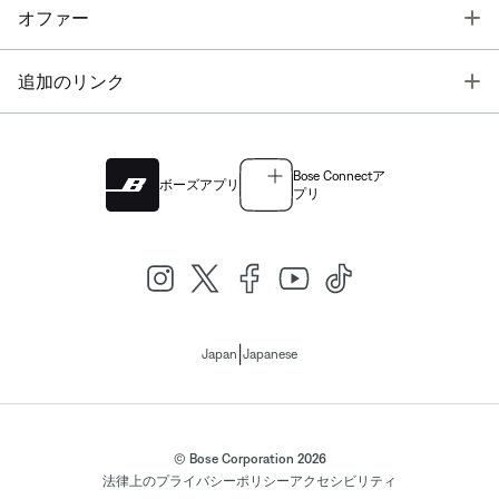
T
オファー
T
追加のリンク
Bose Connectア
ボーズアプリ
プリ
|
Japan
Japanese
© Bose Corporation 2026
法律上の
プライバシーポリシー
アクセシビリティ