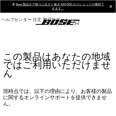
Skip
💰
Bose 製品を下取りに出すと最大 ¥30,000 のクレジットを獲得で
cl
きます。
to
Main
ヘルプセンター
注文
製品サポート
この製品はあなたの地域
ではご利用いただけませ
ん
現時点では、以下の理由により、お客様の製品
に関するオンラインサポートを提供できませ
ん。