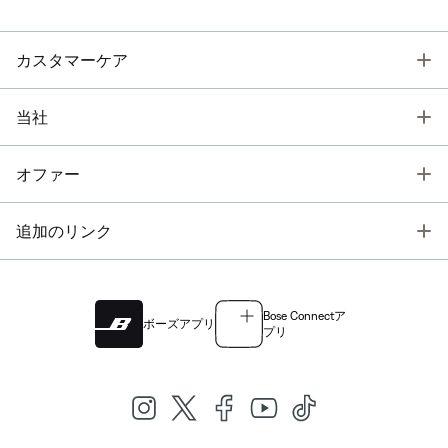
T
カスタマーケア
T
当社
T
オファー
T
追加のリンク
Bose Connectア
ボーズアプリ
プリ