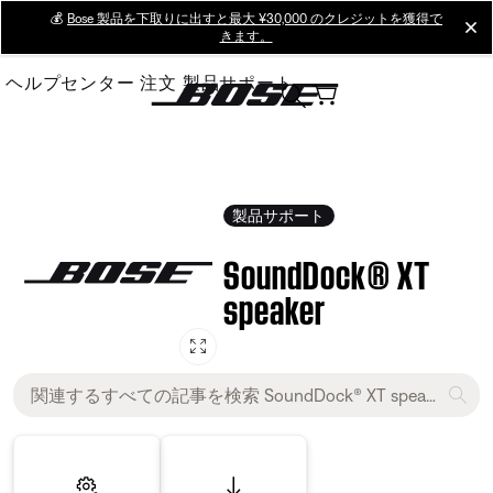
Skip
💰
Bose 製品を下取りに出すと最大 ¥30,000 のクレジットを獲得で
cl
きます。
to
Main
ヘルプセンター
注文
製品サポート
製品サポート
SoundDock® XT
speaker