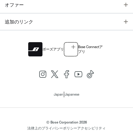
T
オファー
T
追加のリンク
Bose Connectア
ボーズアプリ
プリ
|
Japan
Japanese
© Bose Corporation 2026
法律上の
プライバシーポリシー
アクセシビリティ