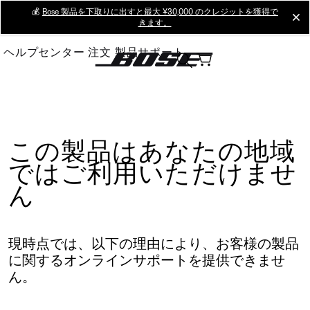
Skip
💰
Bose 製品を下取りに出すと最大 ¥30,000 のクレジットを獲得で
cl
きます。
to
Main
ヘルプセンター
注文
製品サポート
この製品はあなたの地域
ではご利用いただけませ
ん
現時点では、以下の理由により、お客様の製品
に関するオンラインサポートを提供できませ
ん。