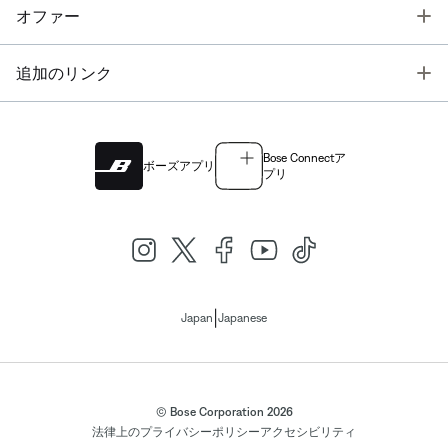
T
オファー
T
追加のリンク
Bose Connectア
ボーズアプリ
プリ
|
Japan
Japanese
© Bose Corporation 2026
法律上の
プライバシーポリシー
アクセシビリティ