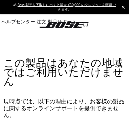
Skip
💰
Bose 製品を下取りに出すと最大 ¥30,000 のクレジットを獲得で
cl
きます。
to
Main
ヘルプセンター
注文
製品サポート
この製品はあなたの地域
ではご利用いただけませ
ん
現時点では、以下の理由により、お客様の製品
に関するオンラインサポートを提供できませ
ん。