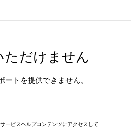
cl
いただけません
ポートを提供できません。
フサービスヘルプコンテンツにアクセスして