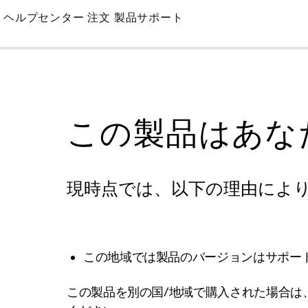
Skip
ヘルプセンター
注文
製品サポート
to
Main
この製品はあな
現時点では、以下の理由によ
この地域では製品のバージョンはサポー
この製品を別の国/地域で購入された場合は