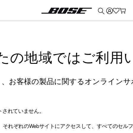
💰
Bose 製品を下取りに出すと最大 ¥30,000 のクレジットを獲得できます。
たの地域ではご利用
り、お客様の製品に関するオンラインサ
トされていません。
、それぞれのWebサイトにアクセスして、すべてのセル