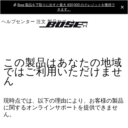
Skip
💰
Bose 製品を下取りに出すと最大 ¥30,000 のクレジットを獲得で
cl
きます。
to
Main
ヘルプセンター
注文
製品サポート
この製品はあなたの地域
ではご利用いただけませ
ん
現時点では、以下の理由により、お客様の製品
に関するオンラインサポートを提供できませ
ん。