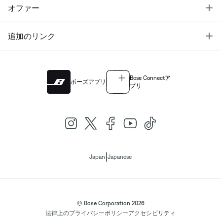
T
オファー
T
追加のリンク
Bose Connectア
ボーズアプリ
プリ
|
Japan
Japanese
© Bose Corporation 2026
法律上の
プライバシーポリシー
アクセシビリティ