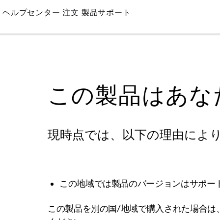
Skip
ヘルプセンター
注文
製品サポート
to
Main
この製品はあな
現時点では、以下の理由によ
この地域では製品のバージョンはサポー
この製品を別の国/地域で購入された場合は