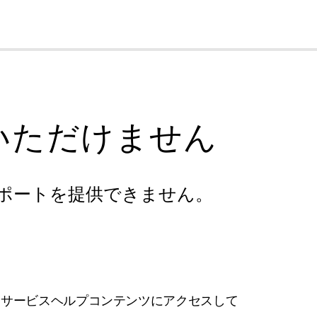
cl
いただけません
ポートを提供できません。
フサービスヘルプコンテンツにアクセスして