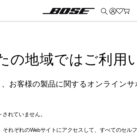
💰
Bose 製品を下取りに出すと最大 ¥30,000 のクレジットを獲得できます。
たの地域ではご利用
り、お客様の製品に関するオンラインサ
トされていません。
、それぞれのWebサイトにアクセスして、すべてのセル