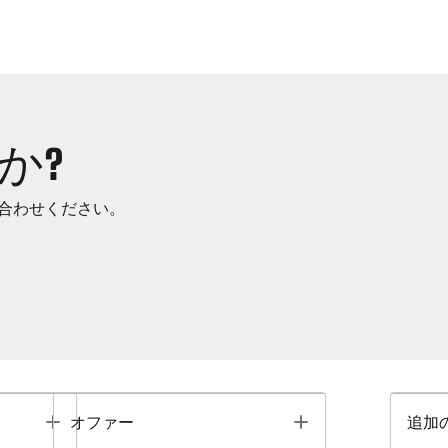
か?
合わせください。
Toggle
Toggle
オファー
追加