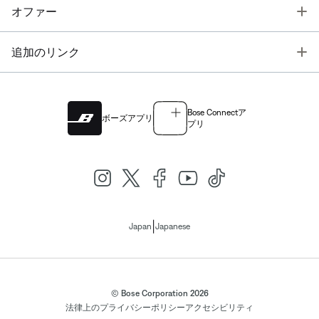
T
オファー
T
追加のリンク
Bose Connectア
ボーズアプリ
プリ
|
Japan
Japanese
© Bose Corporation 2026
法律上の
プライバシーポリシー
アクセシビリティ