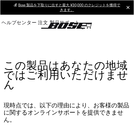
Skip
💰
Bose 製品を下取りに出すと最大 ¥30,000 のクレジットを獲得で
cl
きます。
to
Main
ヘルプセンター
注文
製品サポート
この製品はあなたの地域
ではご利用いただけませ
ん
現時点では、以下の理由により、お客様の製品
に関するオンラインサポートを提供できませ
ん。