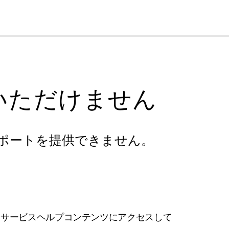
cl
いただけません
ポートを提供できません。
フサービスヘルプコンテンツにアクセスして