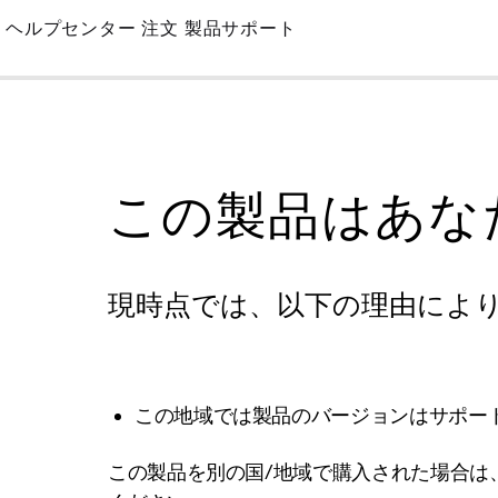
Skip
ヘルプセンター
注文
製品サポート
to
Main
この製品はあな
現時点では、以下の理由によ
この地域では製品のバージョンはサポー
この製品を別の国/地域で購入された場合は