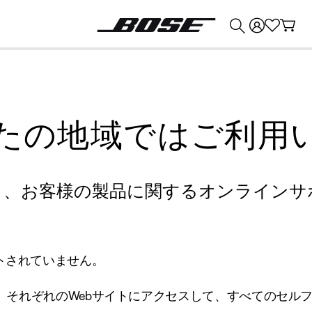
💰
Bose 製品を下取りに出すと最大 ¥30,000 のクレジットを獲得できます。
たの地域ではご利用
り、お客様の製品に関するオンラインサ
トされていません。
、それぞれのWebサイトにアクセスして、すべてのセル