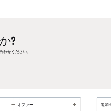
か?
合わせください。
Toggle
Toggle
オファー
追加