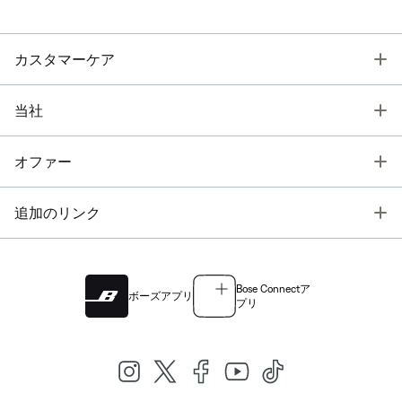
T
カスタマーケア
T
当社
T
オファー
T
追加のリンク
Bose Connectア
ボーズアプリ
プリ