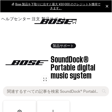
Skip
💰
Bose 製品を下取りに出すと最大 ¥30,000 のクレジットを獲得で
cl
きます。
to
Main
ヘルプセンター
注文
製品サポート
製品サポート
SoundDock®
Portable digital
music system