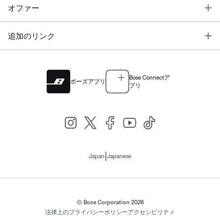
T
オファー
T
追加のリンク
Bose Connectア
ボーズアプリ
プリ
|
Japan
Japanese
© Bose Corporation 2026
法律上の
プライバシーポリシー
アクセシビリティ