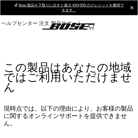
Skip
💰
Bose 製品を下取りに出すと最大 ¥30,000 のクレジットを獲得で
cl
きます。
to
Main
ヘルプセンター
注文
製品サポート
この製品はあなたの地域
ではご利用いただけませ
ん
現時点では、以下の理由により、お客様の製品
に関するオンラインサポートを提供できませ
ん。