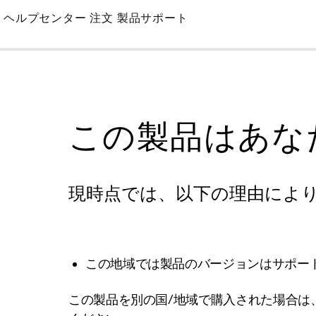
Skip
ヘルプセンター
注文
製品サポート
to
Main
この製品はあな
現時点では、以下の理由によ
この地域では製品のバージョンはサポー
この製品を別の国/地域で購入された場合は