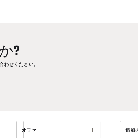
か?
合わせください。
Toggle
Toggle
オファー
追加