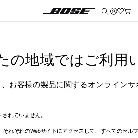
💰
Bose 製品を下取りに出すと最大 ¥30,000 のクレジットを獲得できます。
たの地域ではご利用
り、お客様の製品に関するオンラインサ
トされていません。
、それぞれのWebサイトにアクセスして、すべてのセル