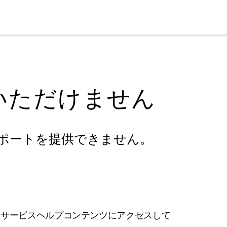
cl
いただけません
ポートを提供できません。
フサービスヘルプコンテンツにアクセスして