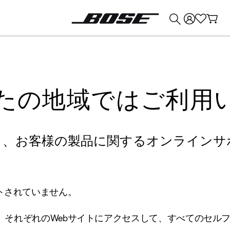
💰
Bose 製品を下取りに出すと最大 ¥30,000 のクレジットを獲得できます。
たの地域ではご利用
り、お客様の製品に関するオンラインサ
トされていません。
、それぞれのWebサイトにアクセスして、すべてのセル