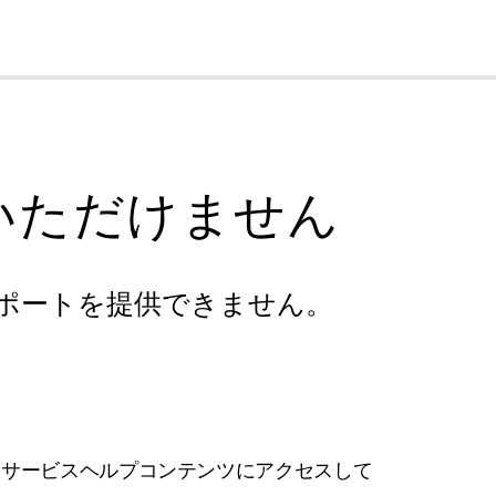
cl
いただけません
ポートを提供できません。
フサービスヘルプコンテンツにアクセスして