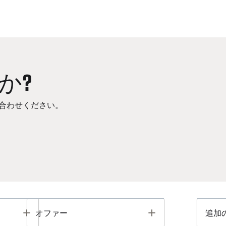
か?
合わせください。
Toggle
Toggle
オファー
追加