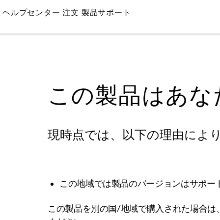
Skip
ヘルプセンター
注文
製品サポート
to
Main
この製品はあな
現時点では、以下の理由によ
この地域では製品のバージョンはサポー
この製品を別の国/地域で購入された場合は