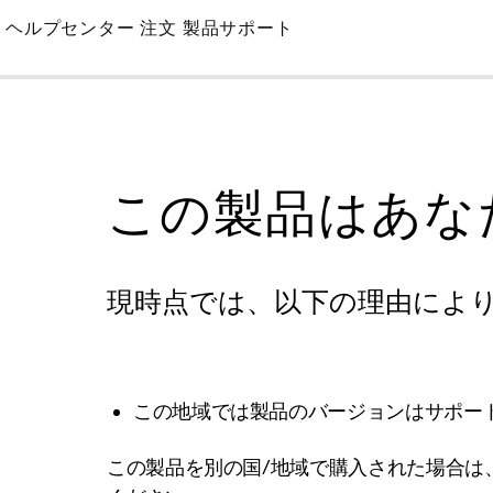
Skip
ヘルプセンター
注文
製品サポート
to
Main
この製品はあな
現時点では、以下の理由によ
この地域では製品のバージョンはサポー
この製品を別の国/地域で購入された場合は