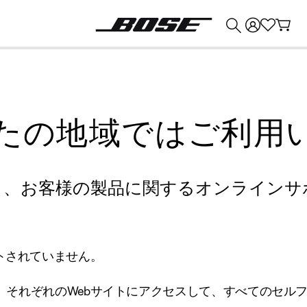
💰
Bose 製品を下取りに出すと最大 ¥30,000 のクレジットを獲得できます。
たの地域ではご利用
り、お客様の製品に関するオンラインサ
トされていません。
、それぞれのWebサイトにアクセスして、すべてのセル