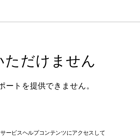
cl
いただけません
ポートを提供できません。
フサービスヘルプコンテンツにアクセスして