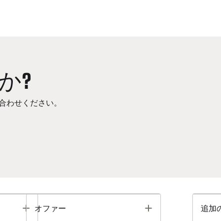
か?
合わせください。
Toggle
Toggle
オファー
追加