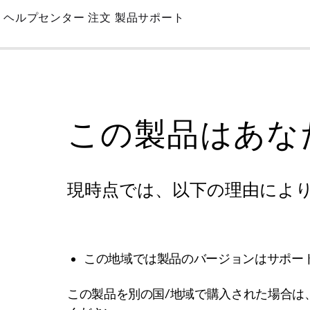
Skip
ヘルプセンター
注文
製品サポート
to
Main
この製品はあな
現時点では、以下の理由によ
この地域では製品のバージョンはサポー
この製品を別の国/地域で購入された場合は