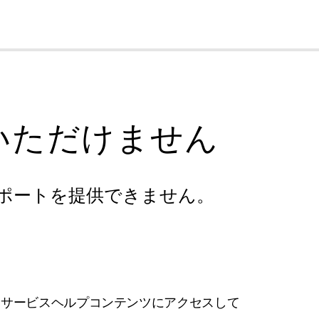
cl
いただけません
ポートを提供できません。
フサービスヘルプコンテンツにアクセスして