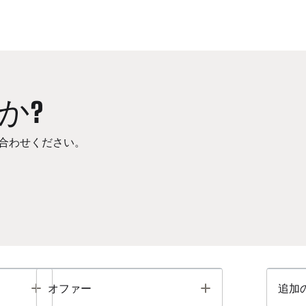
か?
合わせください。
Toggle
Toggle
オファー
追加