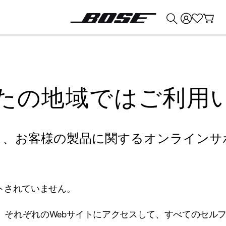
💰
Bose 製品を下取りに出すと最大 ¥30,000 のクレジットを獲得できます。
たの地域ではご利用
り、お客様の製品に関するオンラインサ
トされていません。
、それぞれのWebサイトにアクセスして、すべてのセル