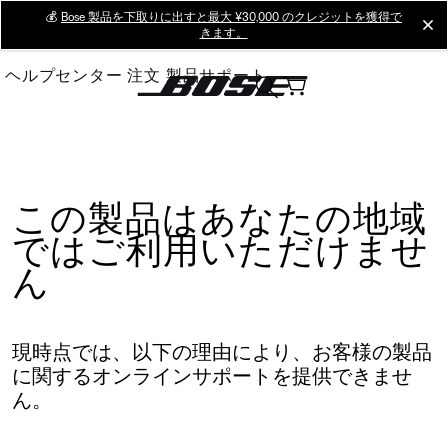
Skip
💰
Bose 製品を下取りに出すと最大 ¥30,000 のクレジットを獲得で
cl
きます。
to
Main
ヘルプセンター
注文
製品サポート
この製品はあなたの地域
ではご利用いただけませ
ん
現時点では、以下の理由により、お客様の製品
に関するオンラインサポートを提供できませ
ん。