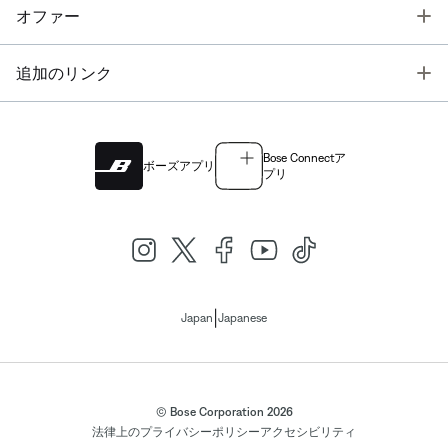
T
オファー
T
追加のリンク
Bose Connectア
ボーズアプリ
プリ
|
Japan
Japanese
© Bose Corporation 2026
法律上の
プライバシーポリシー
アクセシビリティ