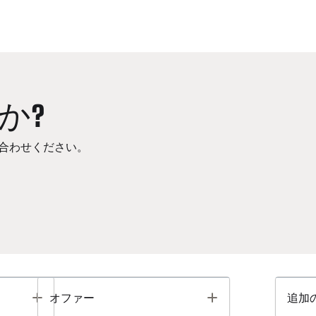
か?
合わせください。
Toggle
Toggle
オファー
追加