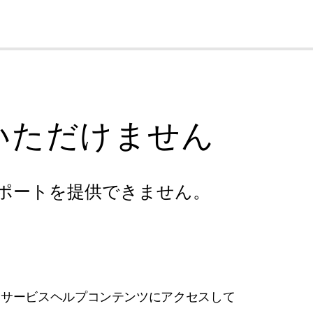
cl
いただけません
ポートを提供できません。
フサービスヘルプコンテンツにアクセスして