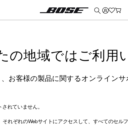
💰
Bose 製品を下取りに出すと最大 ¥30,000 のクレジットを獲得できます。
たの地域ではご利用
り、お客様の製品に関するオンラインサ
トされていません。
、それぞれのWebサイトにアクセスして、すべてのセル