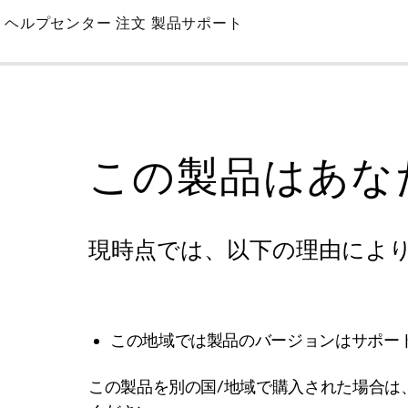
Skip
ヘルプセンター
注文
製品サポート
to
Main
この製品はあな
現時点では、以下の理由によ
この地域では製品のバージョンはサポー
この製品を別の国/地域で購入された場合は