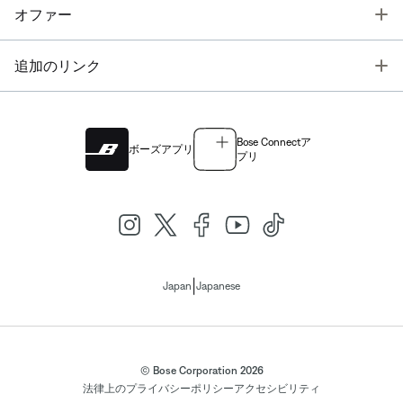
T
オファー
T
追加のリンク
Bose Connectア
ボーズアプリ
プリ
|
Japan
Japanese
© Bose Corporation 2026
法律上の
プライバシーポリシー
アクセシビリティ