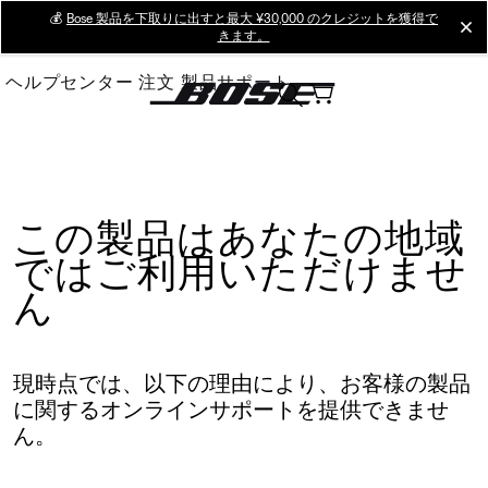
Skip
💰
Bose 製品を下取りに出すと最大 ¥30,000 のクレジットを獲得で
cl
きます。
to
Main
ヘルプセンター
注文
製品サポート
この製品はあなたの地域
ではご利用いただけませ
ん
現時点では、以下の理由により、お客様の製品
に関するオンラインサポートを提供できませ
ん。