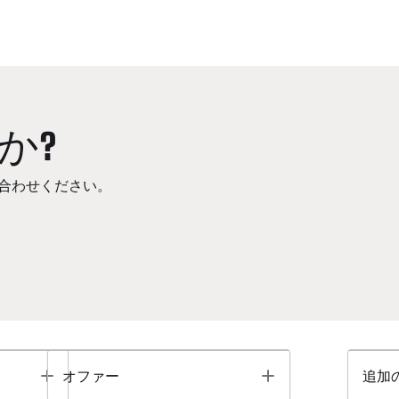
か?
合わせください。
Toggle
Toggle
オファー
追加