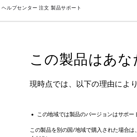
Skip
ヘルプセンター
注文
製品サポート
to
Main
この製品はあな
現時点では、以下の理由によ
この地域では製品のバージョンはサポー
この製品を別の国/地域で購入された場合は