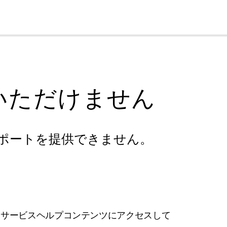
cl
いただけません
ポートを提供できません。
フサービスヘルプコンテンツにアクセスして