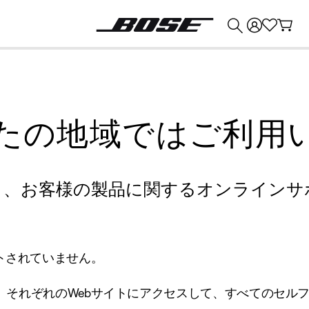
💰
Bose 製品を下取りに出すと最大 ¥30,000 のクレジットを獲得できます。
たの地域ではご利用
り、お客様の製品に関するオンラインサ
トされていません。
、それぞれのWebサイトにアクセスして、すべてのセル