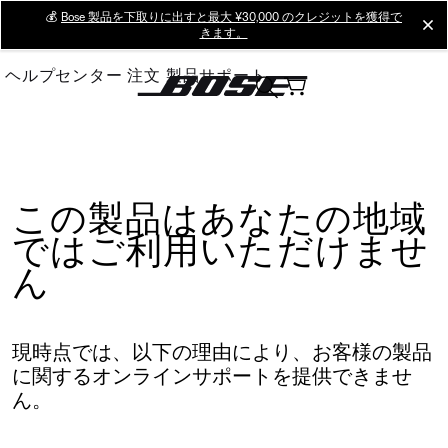
Skip
💰
Bose 製品を下取りに出すと最大 ¥30,000 のクレジットを獲得で
cl
きます。
to
Main
ヘルプセンター
注文
製品サポート
この製品はあなたの地域
ではご利用いただけませ
ん
現時点では、以下の理由により、お客様の製品
に関するオンラインサポートを提供できませ
ん。