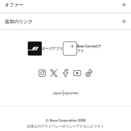
T
オファー
T
追加のリンク
Bose Connectア
ボーズアプリ
プリ
|
Japan
Japanese
© Bose Corporation 2026
法律上の
プライバシーポリシー
アクセシビリティ