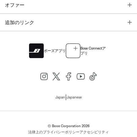
T
オファー
T
追加のリンク
Bose Connectア
ボーズアプリ
プリ
|
Japan
Japanese
© Bose Corporation 2026
法律上の
プライバシーポリシー
アクセシビリティ