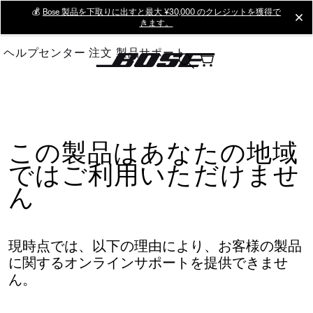
Skip
💰
Bose 製品を下取りに出すと最大 ¥30,000 のクレジットを獲得で
cl
きます。
to
Main
ヘルプセンター
注文
製品サポート
この製品はあなたの地域
ではご利用いただけませ
ん
現時点では、以下の理由により、お客様の製品
に関するオンラインサポートを提供できませ
ん。