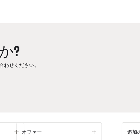
か?
合わせください。
Toggle
Toggle
オファー
追加