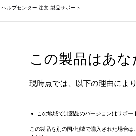
Skip
ヘルプセンター
注文
製品サポート
to
Main
この製品はあな
現時点では、以下の理由によ
この地域では製品のバージョンはサポー
この製品を別の国/地域で購入された場合は