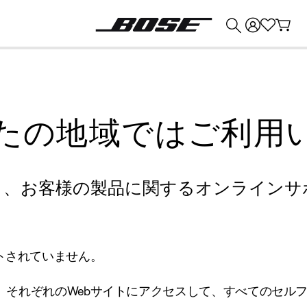
💰
Bose 製品を下取りに出すと最大 ¥30,000 のクレジットを獲得できます。
たの地域ではご利用
り、お客様の製品に関するオンラインサ
トされていません。
、それぞれのWebサイトにアクセスして、すべてのセル