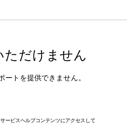
cl
いただけません
ポートを提供できません。
フサービスヘルプコンテンツにアクセスして