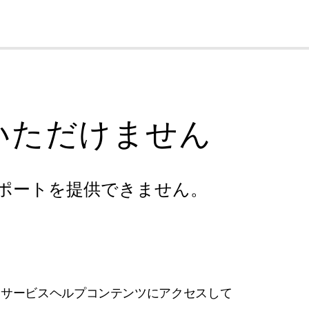
cl
いただけません
ポートを提供できません。
フサービスヘルプコンテンツにアクセスして