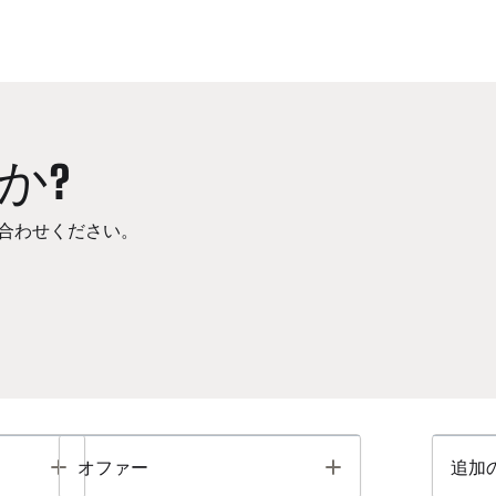
か?
合わせください。
Toggle
Toggle
オファー
追加