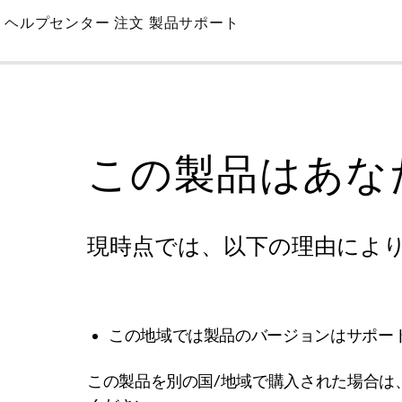
Skip
ヘルプセンター
注文
製品サポート
to
Main
この製品はあな
現時点では、以下の理由によ
この地域では製品のバージョンはサポー
この製品を別の国/地域で購入された場合は