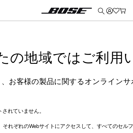
💰
Bose 製品を下取りに出すと最大 ¥30,000 のクレジットを獲得できます。
たの地域ではご利用
り、お客様の製品に関するオンラインサ
トされていません。
、それぞれのWebサイトにアクセスして、すべてのセル