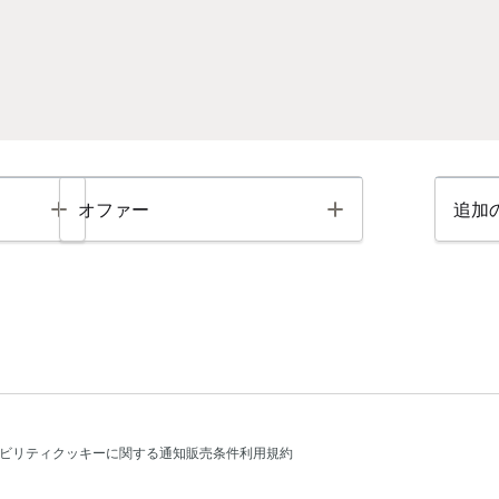
Toggle
Toggle
オファー
追加
ビリティ
クッキーに関する通知
販売条件
利用規約