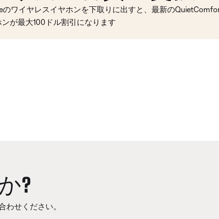
seのワイヤレスイヤホンを下取りに出すと、最新のQuietComfort 
ホンが最大100ドル割引になります
か?
合わせください。