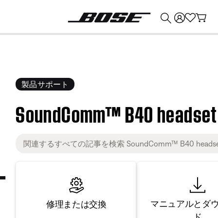
💰
Bose 製品を下取りに出すと最大 ¥30,000 のクレジットを獲得できます。
製品サポート
SoundComm™ B40 headset
マニュアルとダ
修理または交換
ド