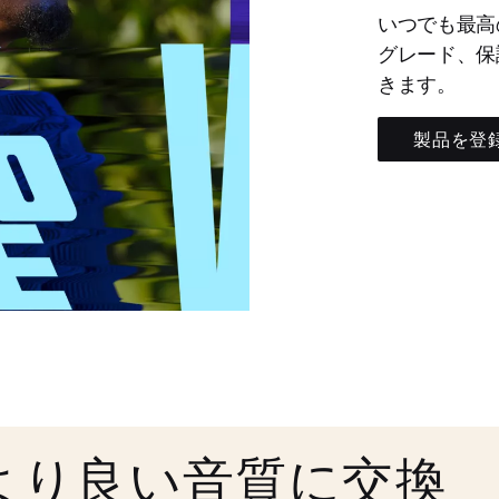
いつでも最高
グレード、保
きます。
製品を登
より良い音質に交換