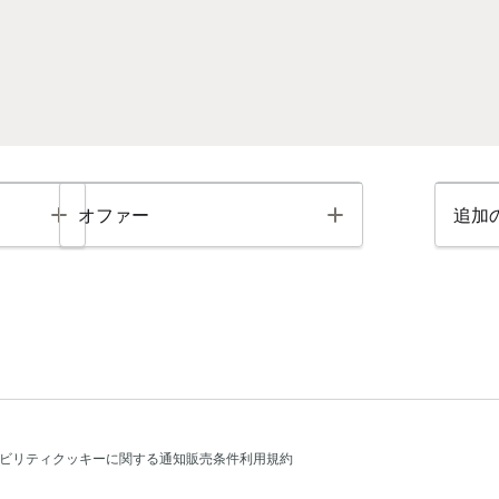
Toggle
Toggle
オファー
追加
ビリティ
クッキーに関する通知
販売条件
利用規約