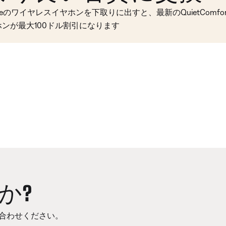
seのワイヤレスイヤホンを下取りに出すと、最新のQuietComfort 
ホンが最大100ドル割引になります
か?
合わせください。