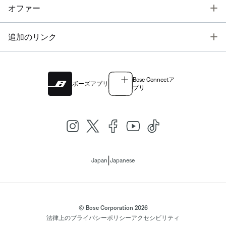
T
オファー
T
追加のリンク
Bose Connectア
ボーズアプリ
プリ
|
Japan
Japanese
© Bose Corporation 2026
法律上の
プライバシーポリシー
アクセシビリティ