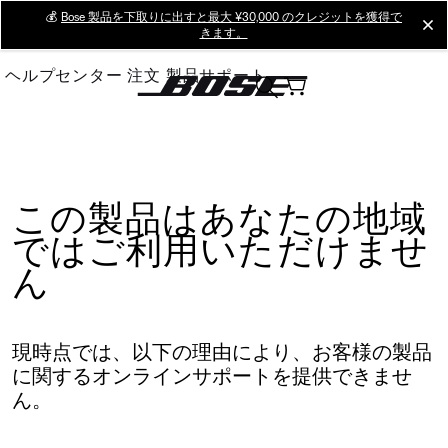
Skip
💰
Bose 製品を下取りに出すと最大 ¥30,000 のクレジットを獲得で
cl
きます。
to
Main
ヘルプセンター
注文
製品サポート
この製品はあなたの地域
ではご利用いただけませ
ん
現時点では、以下の理由により、お客様の製品
に関するオンラインサポートを提供できませ
ん。