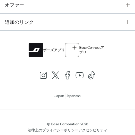
T
オファー
T
追加のリンク
Bose Connectア
ボーズアプリ
プリ
|
Japan
Japanese
© Bose Corporation 2026
法律上の
プライバシーポリシー
アクセシビリティ