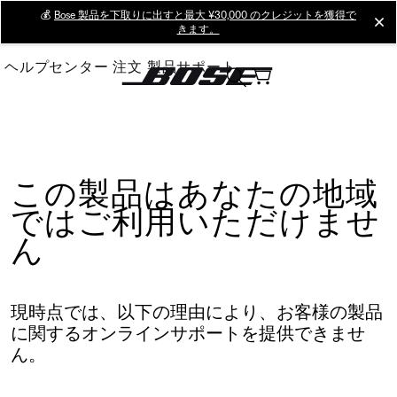
Skip
💰
Bose 製品を下取りに出すと最大 ¥30,000 のクレジットを獲得で
cl
きます。
to
Main
ヘルプセンター
注文
製品サポート
この製品はあなたの地域
ではご利用いただけませ
ん
現時点では、以下の理由により、お客様の製品
に関するオンラインサポートを提供できませ
ん。