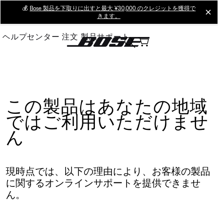
Skip
💰
Bose 製品を下取りに出すと最大 ¥30,000 のクレジットを獲得で
cl
きます。
to
Main
ヘルプセンター
注文
製品サポート
この製品はあなたの地域
ではご利用いただけませ
ん
現時点では、以下の理由により、お客様の製品
に関するオンラインサポートを提供できませ
ん。