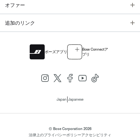
T
オファー
T
追加のリンク
Bose Connectア
ボーズアプリ
プリ
|
Japan
Japanese
© Bose Corporation 2026
法律上の
プライバシーポリシー
アクセシビリティ