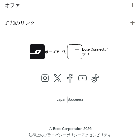
T
オファー
T
追加のリンク
Bose Connectア
ボーズアプリ
プリ
|
Japan
Japanese
© Bose Corporation 2026
法律上の
プライバシーポリシー
アクセシビリティ