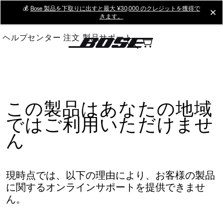
Skip
💰
Bose 製品を下取りに出すと最大 ¥30,000 のクレジットを獲得で
cl
きます。
to
Main
ヘルプセンター
注文
製品サポート
この製品はあなたの地域
ではご利用いただけませ
ん
現時点では、以下の理由により、お客様の製品
に関するオンラインサポートを提供できませ
ん。