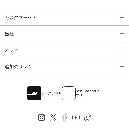
T
カスタマーケア
T
当社
T
オファー
T
追加のリンク
Bose Connectア
ボーズアプリ
プリ