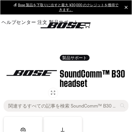
Skip
💰
Bose 製品を下取りに出すと最大 ¥30,000 のクレジットを獲得で
cl
きます。
to
Main
ヘルプセンター
注文
製品サポート
製品サポート
SoundComm™ B30
headset