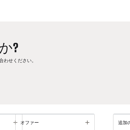
か?
合わせください。
Toggle
Toggle
オファー
追加