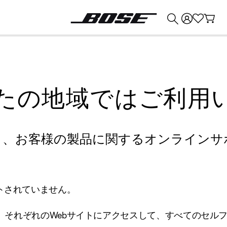
💰
Bose 製品を下取りに出すと最大 ¥30,000 のクレジットを獲得できます。
たの地域ではご利用
り、お客様の製品に関するオンラインサ
トされていません。
、それぞれのWebサイトにアクセスして、すべてのセル