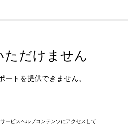
cl
いただけません
ポートを提供できません。
フサービスヘルプコンテンツにアクセスして