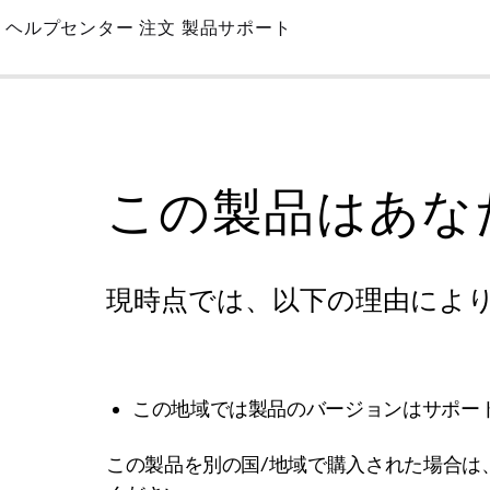
Skip
ヘルプセンター
注文
製品サポート
to
Main
この製品はあな
現時点では、以下の理由によ
この地域では製品のバージョンはサポー
この製品を別の国/地域で購入された場合は