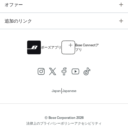
T
オファー
T
追加のリンク
Bose Connectア
ボーズアプリ
プリ
|
Japan
Japanese
© Bose Corporation 2026
法律上の
プライバシーポリシー
アクセシビリティ