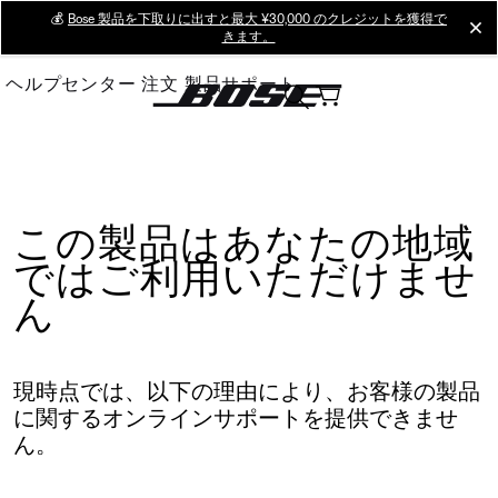
Skip
💰
Bose 製品を下取りに出すと最大 ¥30,000 のクレジットを獲得で
cl
きます。
to
Main
ヘルプセンター
注文
製品サポート
この製品はあなたの地域
ではご利用いただけませ
ん
現時点では、以下の理由により、お客様の製品
に関するオンラインサポートを提供できませ
ん。