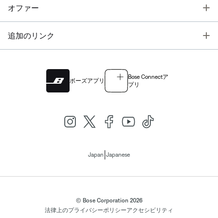
T
オファー
T
追加のリンク
Bose Connectア
ボーズアプリ
プリ
|
Japan
Japanese
© Bose Corporation 2026
法律上の
プライバシーポリシー
アクセシビリティ