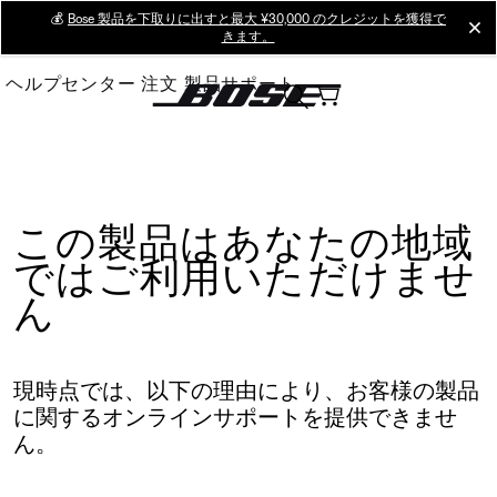
Skip
💰
Bose 製品を下取りに出すと最大 ¥30,000 のクレジットを獲得で
cl
きます。
to
Main
ヘルプセンター
注文
製品サポート
この製品はあなたの地域
ではご利用いただけませ
ん
現時点では、以下の理由により、お客様の製品
に関するオンラインサポートを提供できませ
ん。