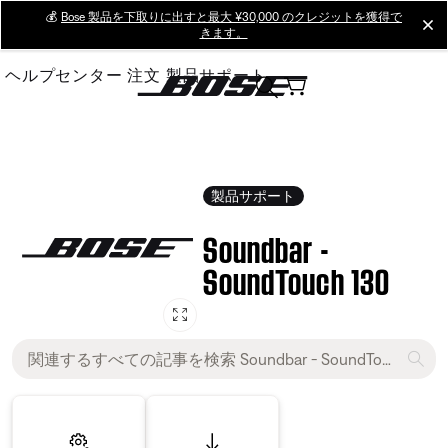
Skip
💰
Bose 製品を下取りに出すと最大 ¥30,000 のクレジットを獲得で
cl
きます。
to
Main
ヘルプセンター
注文
製品サポート
製品サポート
Soundbar -
SoundTouch 130