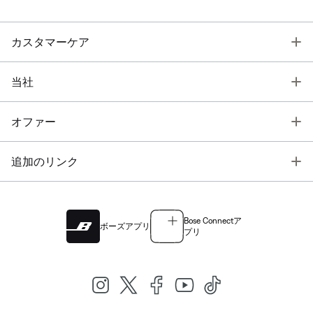
T
カスタマーケア
T
当社
T
オファー
T
追加のリンク
Bose Connectア
ボーズアプリ
プリ