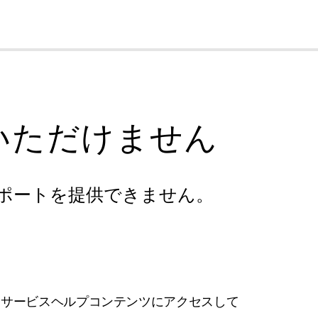
cl
いただけません
ポートを提供できません。
フサービスヘルプコンテンツにアクセスして