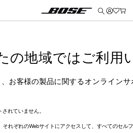
💰
Bose 製品を下取りに出すと最大 ¥30,000 のクレジットを獲得できます。
たの地域ではご利用
り、お客様の製品に関するオンラインサ
トされていません。
、それぞれのWebサイトにアクセスして、すべてのセル