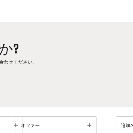
か?
合わせください。
Toggle
Toggle
オファー
追加