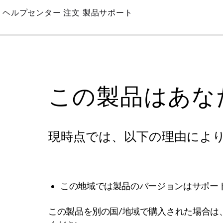
Skip
ヘルプセンター
注文
製品サポート
to
Main
この製品はあな
現時点では、以下の理由によ
この地域では製品のバージョンはサポー
この製品を別の国/地域で購入された場合は